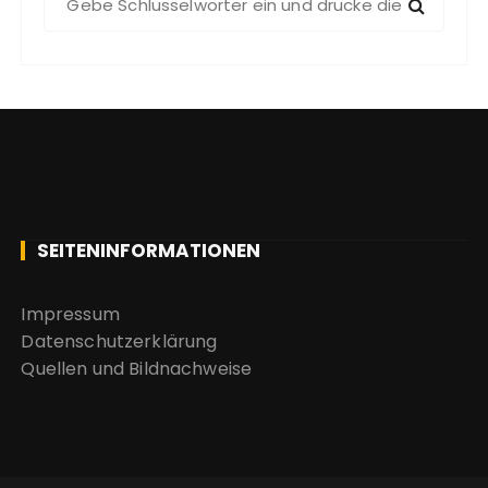
u
c
h
e
n
a
c
h
:
SEITENINFORMATIONEN
Impressum
Datenschutzerklärung
Quellen und Bildnachweise