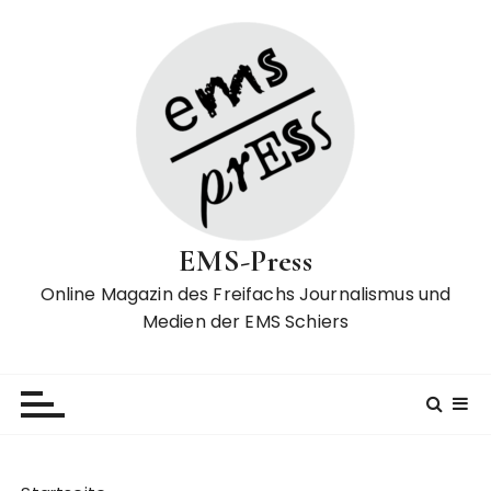
Z
u
m
I
n
h
a
l
t
EMS-Press
s
p
Online Magazin des Freifachs Journalismus und
r
Medien der EMS Schiers
i
n
g
e
n