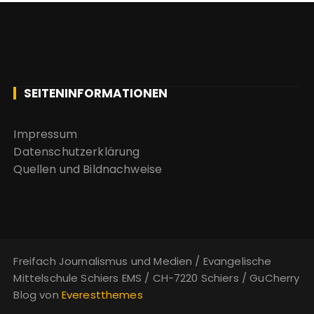
n
a
c
h
:
SEITENINFORMATIONEN
Impressum
Datenschutzerklärung
Quellen und Bildnachweise
Freifach Journalismus und Medien / Evangelische
Mittelschule Schiers EMS / CH-7220 Schiers / GuCherry
Blog von
Everestthemes