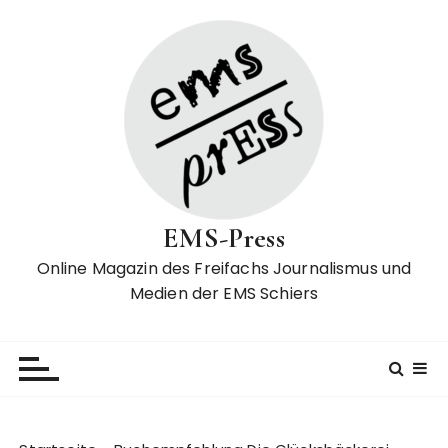
Z
u
m
I
n
h
a
l
t
EMS-Press
s
p
Online Magazin des Freifachs Journalismus und
r
Medien der EMS Schiers
i
n
g
e
n